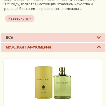
1925 году, является настоящим эталоном качества и
традиций Британии, в производстве одежды и
парфюмерии для настоящих джентльменов. Все
производимое данной компанией, включая упаковку,
футляры и т.д., делается из сырья только специально
отобранного, высшего качества, что само по себе,
является самым высоким гарантом английского стиля.
ВСЕ
МУЖСКАЯ ПАРФЮМЕРИЯ