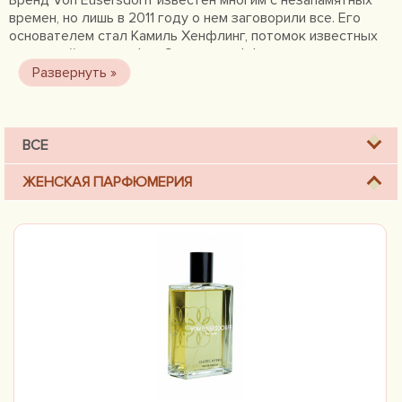
Бренд Von Eusersdorff известен многим с незапамятных
времен, но лишь в 2011 году о нем заговорили все. Его
основателем стал Камиль Хенфлинг, потомок известных
аптекарей из рода Фон Эузерсдорффа, под его началом с
2011 по 2015 год «Von Eusersdorff» представил публики
всего шесть ароматов, достаточно разных и не
стандартных.
ВСЕ
ЖЕНСКАЯ ПАРФЮМЕРИЯ