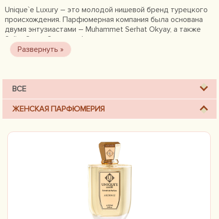
Unique`e Luxury – это молодой нишевой бренд турецкого
происхождения. Парфюмерная компания была основана
двумя энтузиастами – Muhammet Serhat Okyay, а также
Selim Ozen. Свое ольфакторное детище компаньоны
претенциозно назвали Unique`e Luxury. Парфюмерия
данного нишевого бренда действительно уникальна и
роскошна, потому все духи этой турецкой компании
сделаны из тщательно отобранных натуральных
растительных и цветочных экстрактов и помещены в
ВСЕ
стильные флаконы.
ЖЕНСКАЯ ПАРФЮМЕРИЯ