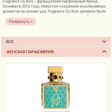
Fragrance Du Bois - французский парфюерный бренд.
Основан в 2012 году. Известен созданием эксклюзивных
ароматов на основе уда. Fragrance Du Bois ароматы были
созданы при сотрудничестве с парфюмерами Francois
Merle-Baudoin, Guillaume Flavigny, Natalie Cetto, Caroline
Sabas, Hamid Merati-Kashani, Olivier Pescheux и Alexandra
Kosinski.
ВСЕ
ЖЕНСКАЯ ПАРФЮМЕРИЯ