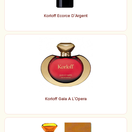
Korloff Ecorce D`Аrgent
Korloff Gala A L`Opera