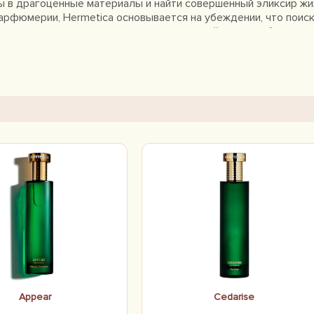
 в драгоценные материалы и найти совершенный эликсир жи
арфюмерии, Hermetica основывается на убеждении, что поис
 между молекулами внутри аромата и кожей человека".
Appear
Cedarise