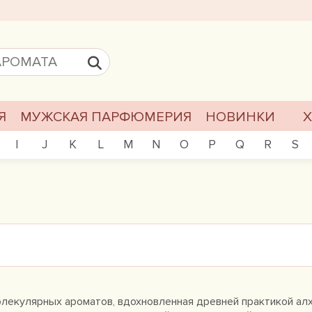
Я
МУЖСКАЯ ПАРФЮМЕРИЯ
НОВИНКИ
I
J
K
L
M
N
O
P
Q
R
S
молекулярных ароматов, вдохновленная древней практикой ал