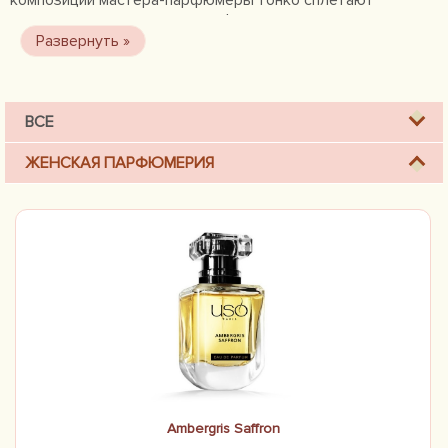
композиций мастера-парфюмеры тонко сплетают
многовековые азиатские парфюмерные традиции с
европейским модерном. Примечательным является и то,
что все турецкие парфюмеры являются выпускниками
высшей школы парфюмерии Грасса.
ВСЕ
ЖЕНСКАЯ ПАРФЮМЕРИЯ
Ambergris Saffron