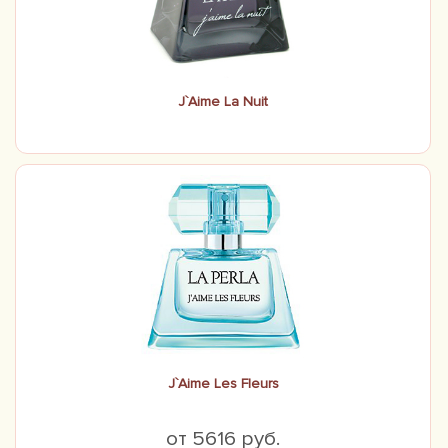
J`Aime La Nuit
J`Aime Les Fleurs
от 5616 руб.