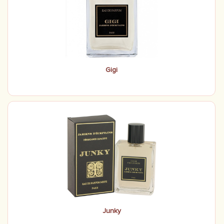
Gigi
Junky