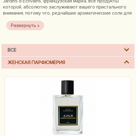
Jardins d`Ecrivains, французская марка, все продукты
которой, абсолютно заслуживают вашего пристального
внимания, потому что, редчайшие ароматические соли для
ванн, различные ароматические свечи для дома и
оригинальная парфюмерия, которая появилась в линейке
продукции бренда в 2012 году, воспевают известные
литературные творения гениальных, очень популярных в
мире, писателей.
ВСЕ
ЖЕНСКАЯ ПАРФЮМЕРИЯ