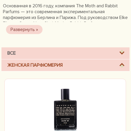
Основанная в 2016 году, компания The Moth and Rabbit
Parfums — это современная экспериментальная
парфюмерия из Берлина и Парижа. Под руководством Elke
Filpes и Seong Nam Choi, Moth и Rabbit Parfums выпускают
различные серии ольфакторных продуктов, которые
расширяют способ восприятия ароматов в эпоху XXI века.
У каждого парфюма есть свой характер и история.
Основная идея композиций состоит в использовании
обонятельных ощущений для развития максимального
ВСЕ
сенсорного восприятия.
ЖЕНСКАЯ ПАРФЮМЕРИЯ