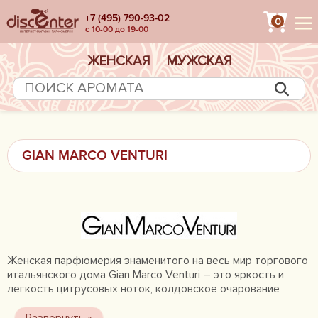
+7 (495) 790-93-02
0
с 10-00 до 19-00
ЖЕНСКАЯ
МУЖСКАЯ
GIAN MARCO VENTURI
Женская парфюмерия знаменитого на весь мир торгового
итальянского дома Gian Marco Venturi – это яркость и
легкость цитрусовых ноток, колдовское очарование
цветочных мотивов, терпкая и пряная свежесть эвкалипта,
имбиря, кориандра, таинственная сила древесных мотивов