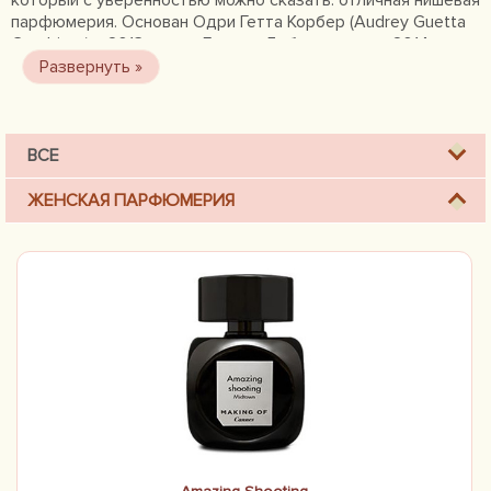
который с уверенностью можно сказать: отличная нишевая
парфюмерия. Основан Одри Гетта Корбер (Audrey Guetta
Courbiere) в 2013-ом г. в Грассе. Дебютировал в 2014-ом
незаурядным циклом утонченных ароматов, куда вошли 1
мужской и 4 женских композиции. Каждое благоухание –
отдельная история с собственным стилем.
ВСЕ
ЖЕНСКАЯ ПАРФЮМЕРИЯ