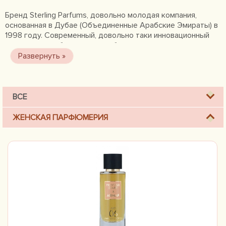
Бренд Sterling Parfums, довольно молодая компания,
основанная в Дубае (Объединенные Арабские Эмираты) в
1998 году. Современный, довольно таки инновационный
подход, очень быстро вывел бренд в лидеры
парфюмерного производства на Ближнем Востоке,
предлагая современные, яркие и стойкие ароматы. И
теперь Sterling Parfums ассоциируется у покупателей с
роскошью, которая создана на основе натуральных
компонентов.
ВСЕ
ЖЕНСКАЯ ПАРФЮМЕРИЯ