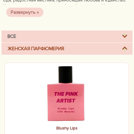
ода, радостная мистика, приносящая любовь и единство.
Какая сила, какая разница в борьбе за жизнь. У кого
хватает смелости бороться только за это? Сила розового
цвета, сила цветов — мы все о ней слышали; но какая
радость — иметь возможность воплотить её в жизнь. - Мы
верим в розовый цвет!" - Розовый художник.
ВСЕ
ЖЕНСКАЯ ПАРФЮМЕРИЯ
Blushy Lips