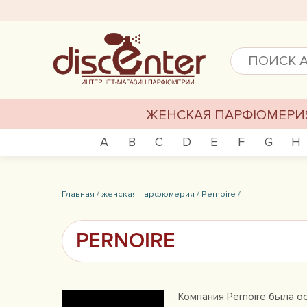
ЖЕНСКАЯ ПАРФЮМЕРИ
A
B
C
D
E
F
G
H
Главная /
женская парфюмерия /
Pernoire /
PERNOIRE
Компания Pernoire была 