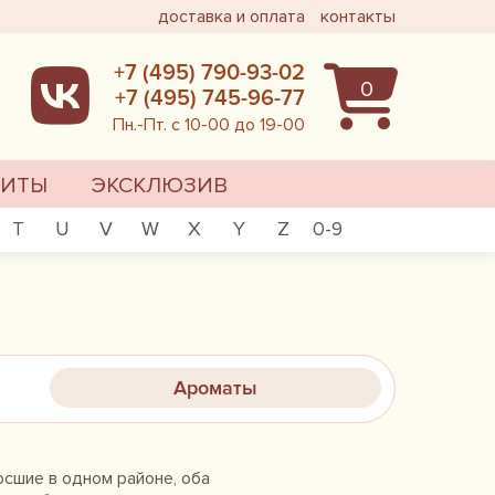
доставка и оплата
контакты
+7 (495) 790-93-02
0
+7 (495) 745-96-77
Пн.-Пт. с 10-00 до 19-00
ХИТЫ
ЭКСКЛЮЗИВ
T
U
V
W
X
Y
Z
0-9
Ароматы
осшие в одном районе, оба