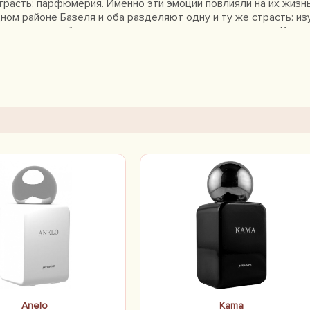
трасть: парфюмерия. Именно эти эмоции повлияли на их жизнь
ном районе Базеля и оба разделяют одну и ту же страсть: из
вая внутри себя разные личности с помощью ароматов. Каждый
дуальность, давая владельцу возможность на время превраща
ем вас в того, кем вы хотите быть, может быть, даже в суп
 достоверно передаем тонкие и плавные элементы характер
ем обонятельные личности. В наших глазах ароматы — товар 
икации. Вот почему каждая личность заслуживает своего аро
Anelo
Kama