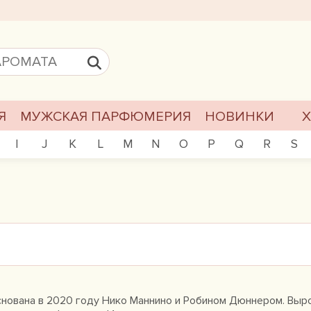
Я
МУЖСКАЯ ПАРФЮМЕРИЯ
НОВИНКИ
I
J
K
L
M
N
O
P
Q
R
S
основана в 2020 году Нико Маннино и Робином Дюннером. Выр