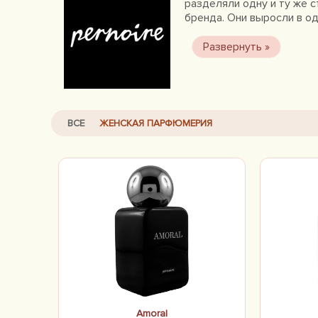
разделяли одну и ту же с
бренда. Они выросли в од
людям изменяться, созда
предлагает новую индиви
Каждый день мы превраща
ароматных композиций мы
приятные духи, мы созда
продукт для самоидентиф
ВСЕ
ЖЕНСКАЯ ПАРФЮМЕРИЯ
Amoral