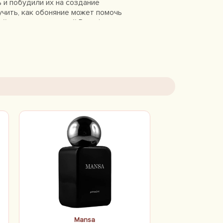
 и побудили их на создание
учить, как обоняние может помочь
 аромат, созданный Pernoire,
ться в другого. "Наша миссия:
ергероя. С помощью наших
а. Мы не хотим создавать
сугубо интимный и ключевой
мата", - информация бренда.
Mansa