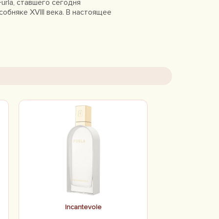
urla, ставшего сегодня
обняке XVIII века. В настоящее
зможности для демонстрации
Incantevole