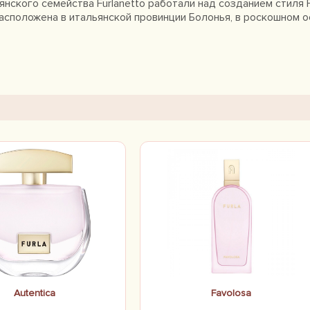
янского семейства Furlanetto работали над созданием стиля F
асположена в итальянской провинции Болонья, в роскошном ос
ицензию на производство ароматов, что открывает новые во
ерства и уникальной эстетики дизайна.
Autentica
Favolosa