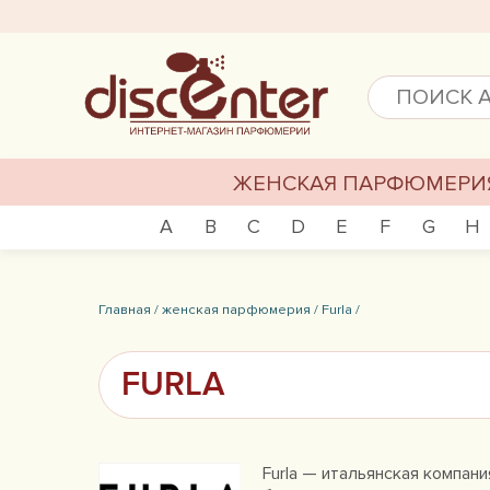
ЖЕНСКАЯ ПАРФЮМЕРИ
A
B
C
D
E
F
G
H
Главная /
женская парфюмерия /
Furla /
FURLA
Furla — итальянская компания