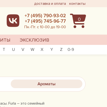
доставка и оплата
контакты
+7 (495) 790-93-02
0
+7 (495) 745-96-77
Пн.-Пт. с 10-00 до 19-00
ХИТЫ
ЭКСКЛЮЗИВ
T
U
V
W
X
Y
Z
0-9
Ароматы
часы. Furla – это семейный