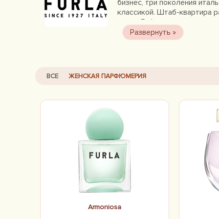
бизнес, три поколения италь
классикой. Штаб-квартира р
время Furla предоставила л
своего первоклассного маст
ВСЕ
ЖЕНСКАЯ ПАРФЮМЕРИЯ
Armoniosa