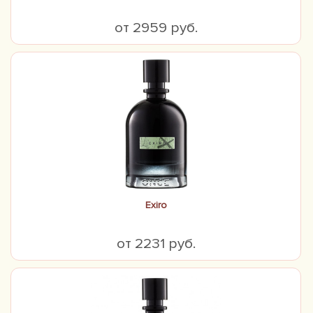
от 2959 руб.
Exiro
от 2231 руб.