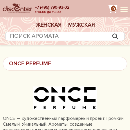
+7 (495) 790-93-02
0
с 10-00 до 19-00
ЖЕНСКАЯ
МУЖСКАЯ
ONCE PERFUME
ONCE — художественный парфюмерный проект. Громкий.
Смелый. Уникальный. Ароматы, созданные