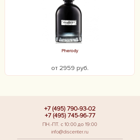
Pherody
от 2959 руб.
+7 (495) 790-93-02
+7 (495) 745-96-77
ПН.-ПТ. с 10:00 до 19:00
info@discenter.ru