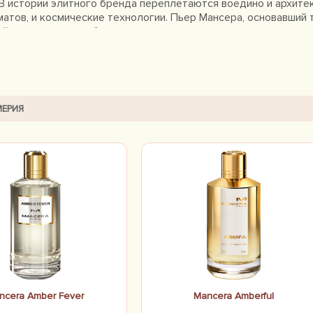
В истории элитного бренда переплетаются воедино и архите
атов, и космические технологии. Пьер Мансера, основавший т
й ароматы под собственным именем, является одним из луч
ыл всего один эксклюзивный бутик в Париже. Мансера утверж
 арт деко. У каждой парфюмерной композиции Pierre Mancera
пускающего солнечные лучи, и выполненного по специальном
инновация позволяет на протяжении длительного времени сох
ций. Сегодня в коллекции парфюмерного дома насчитываетс
ЕРИЯ
ей стали женский Musk of Flowers и мужской Wild Fruits.
ncera Amber Fever
Mancera Amberful