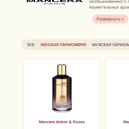
необыкновенного. 
изумительных аром
впервые создающи
2007 году он откр
коллекции – стиль
совершенно не про
CNES. Уникальная 
драгоценных эссен
ВСЕ
ЖЕНСКАЯ ПАРФЮМЕРИЯ
МУЖСКАЯ ПАРФЮМ
фаворитами ценител
Mancera Amber & Roses
Ma