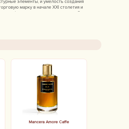
ктурные элементы, и умелость создания
орговую марку в начале XXI столетия и
ших парфюмеров современного мира. В
дает, что основной лейтмотив
 покрытие из прочного стекла,
у заказу мэтра космическим агентством
ранять яркое и свежее звучание
я 15 ароматов, среди которых
Mancera Amore Caffe