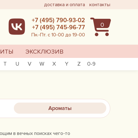
доставка и оплата
контакты
+7 (495) 790-93-02
0
+7 (495) 745-96-77
Пн.-Пт. с 10-00 до 19-00
ХИТЫ
ЭКСКЛЮЗИВ
T
U
V
W
X
Y
Z
0-9
Ароматы
ющим в вечных поисках чего-то