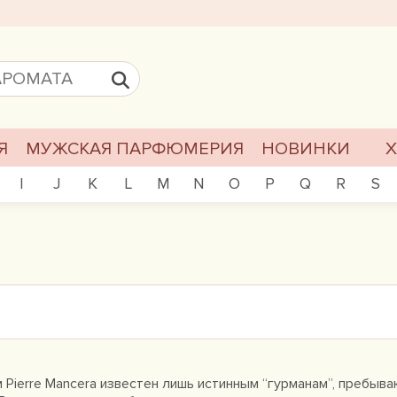
Я
МУЖСКАЯ ПАРФЮМЕРИЯ
НОВИНКИ
I
J
K
L
M
N
O
P
Q
R
S
ierre Mancera известен лишь истинным “гурманам”, пребыва