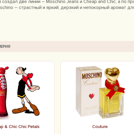
 создал две линии – Moschino Jeans и Cheap and Chic, а по п
hino – страстный и яркий, дерзкий и непокорный аромат д
упкую и романтичную девушку. Не менее интересным оказал
бладающий замечательной стойкостью. В начале 1990 годов
ны эталоном модной промышленности, так как все изготовлял
ер Франко Москино, бизнесом занялись его ближайшие родств
должала развиваться, и вскоре торговая марка приобрела е
 сейчас удивляют общественность, подкупая своей оригиналь
ЕРИЯ
и в двадцатку популярнейших ароматов 2012 года.
p & Chic Chic Petals
Couture