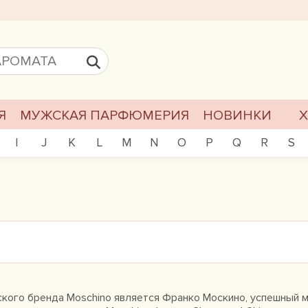
Я
МУЖСКАЯ ПАРФЮМЕРИЯ
НОВИНКИ
I
J
K
L
M
N
O
P
Q
R
S
кого бренда Moschino является Франко Москино, успешный мо