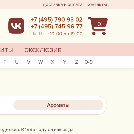
доставка и оплата
контакты
+7 (495) 790-93-02
0
+7 (495) 745-96-77
Пн.-Пт. с 10-00 до 19-00
ХИТЫ
ЭКСКЛЮЗИВ
T
U
V
W
X
Y
Z
0-9
Ароматы
дельер. В 1985 году он навсегда