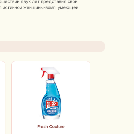
рошествии двух лет представил свой
ля истинной женщины-вамп, умеющей
ся и выпущенный после мужской
 одежда, аксессуары и ароматы
ось из экологически чистых
енники, товарищи и знакомые.
ще большую востребованность.
ностью. Парфюмы Toujours Glamour и
Fresh Couture