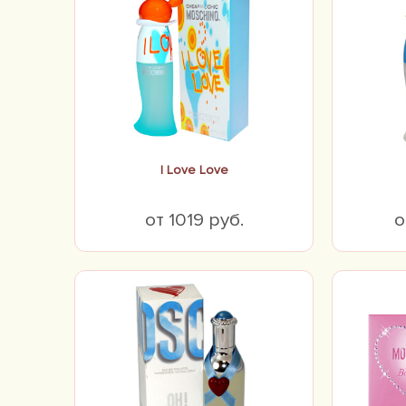
I Love Love
от 1019 руб.
о