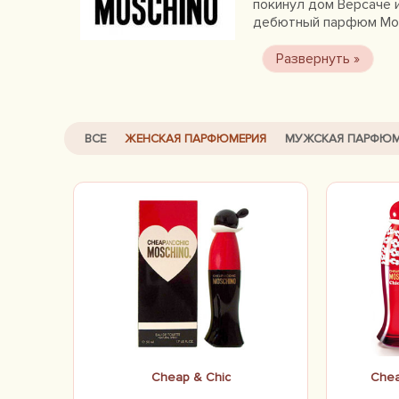
покинул дом Версаче и
дебютный парфюм Mosc
перевоплощаться в хр
парфюм Pour Homme, о
Moschino были призна
материалов. Когда ум
Концепция бренда про
Коллекции Moschino и
ВСЕ
ЖЕНСКАЯ ПАРФЮМЕРИЯ
МУЖСКАЯ ПАРФЮМ
Moschino Forever вошл
Cheap & Chic
Chea