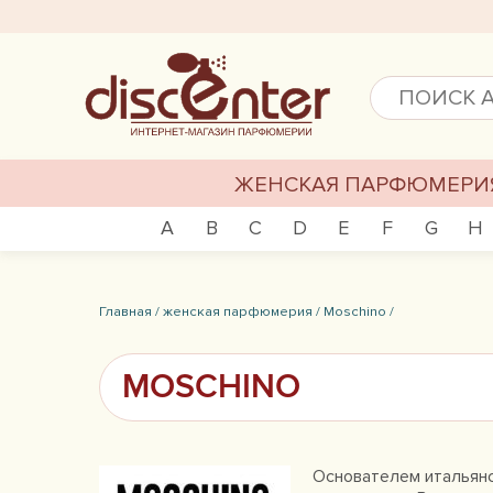
ЖЕНСКАЯ ПАРФЮМЕРИ
A
B
C
D
E
F
G
H
Главная /
женская парфюмерия /
Moschino /
MOSCHINO
Основателем итальянс