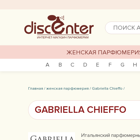
ЖЕНСКАЯ ПАРФЮМЕРИ
A
B
C
D
E
F
G
H
Главная /
женская парфюмерия /
Gabriella Chieffo /
GABRIELLA CHIEFFO
Итальянский парфюмерный