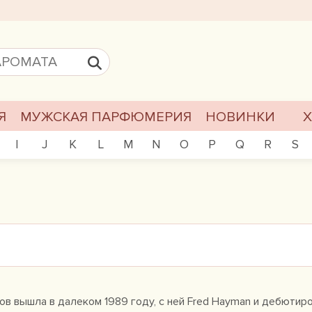
Я
МУЖСКАЯ ПАРФЮМЕРИЯ
НОВИНКИ
I
J
K
L
M
N
O
P
Q
R
S
ов вышла в далеком 1989 году, с ней Fred Hayman и дебютиро