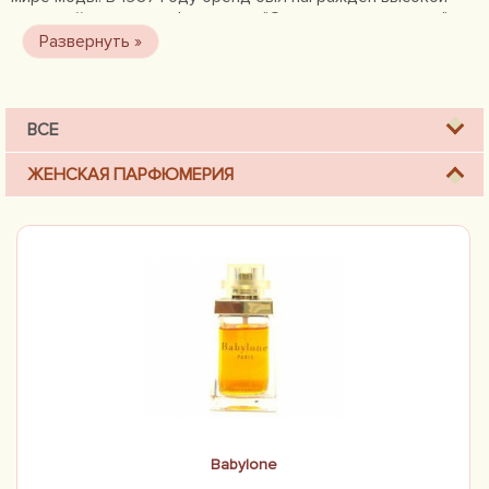
наградой в мире парфюмерии - "Оскаром для аромата" за
уникальный дизайн флакона духов, продолжая радовать
своих поклонников и по сей день.
ВСЕ
ЖЕНСКАЯ ПАРФЮМЕРИЯ
Babylone