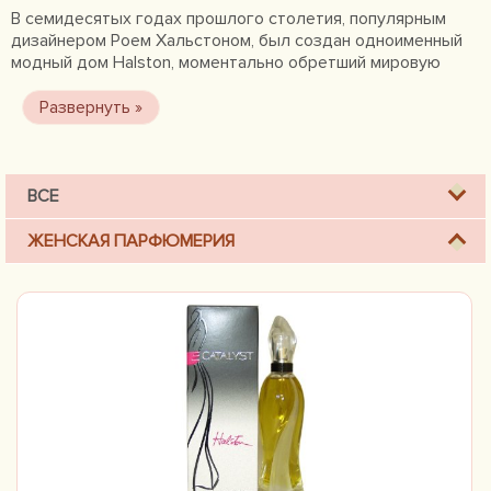
В семидесятых годах прошлого столетия, популярным
дизайнером Роем Хальстоном, был создан одноименный
модный дом Halston, моментально обретший мировую
известность, которую поддерживают в настоящее время
такие известные в мире моды личности, как Харви
Ванштейн, Сара Джесика Паркер и другие.
ВСЕ
ЖЕНСКАЯ ПАРФЮМЕРИЯ