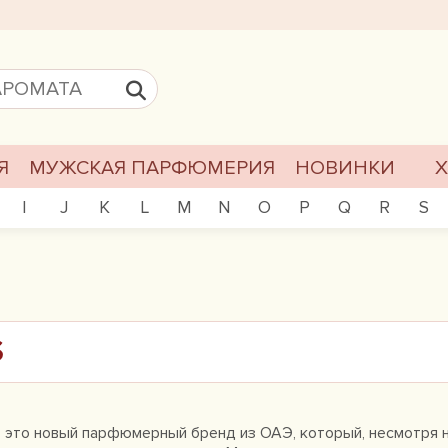
Я
МУЖСКАЯ ПАРФЮМЕРИЯ
НОВИНКИ
I
J
K
L
M
N
O
P
Q
R
S
S
- это новый парфюмерный бренд из ОАЭ, который, несмотря 