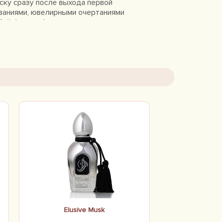
ску сразу после выхода первой
ваниями, ювелирными очертаниями
бой философии и стилистике, которые
". Замысел основателей
ире и поражающего своей
Elusive Musk