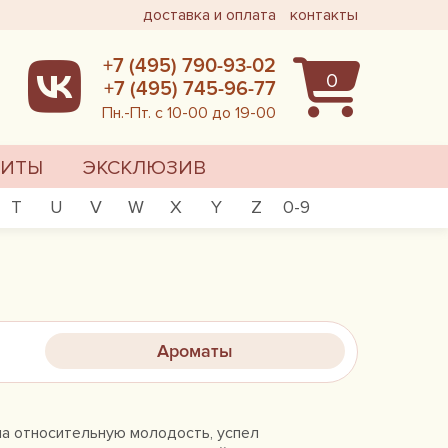
доставка и оплата
контакты
+7 (495) 790-93-02
0
+7 (495) 745-96-77
Пн.-Пт. с 10-00 до 19-00
ХИТЫ
ЭКСКЛЮЗИВ
T
U
V
W
X
Y
Z
0-9
Ароматы
на относительную молодость, успел