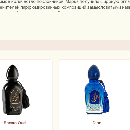
имое количество поклонников. Марка получила широкую огла
 ценителей парфюмированных композиций замысловатыми наз
ми комбинациями запахов. Секрет успеха заключается в осо
амом наименовании Arabesque Perfumes - "Причудливые духи
разработке чего-то уникального, не имеющего аналогов в м
Bacara Oud
Dion