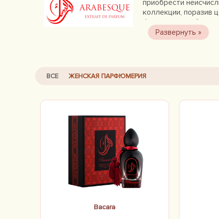
приобрести неисчисл
коллекции, поразив
флаконов и небывалы
зашифрованы уже в с
сконцентрирован на 
оригинальностью.
ВСЕ
ЖЕНСКАЯ ПАРФЮМЕРИЯ
Bacara