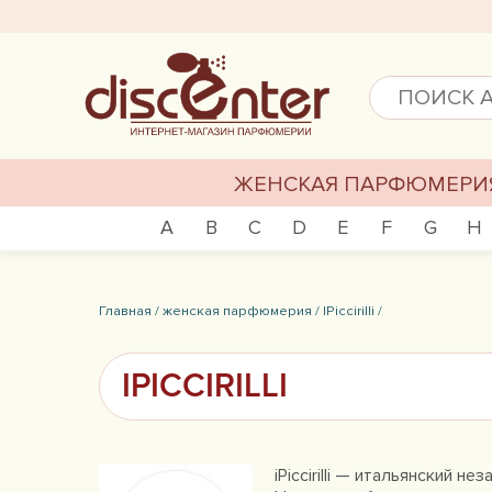
ЖЕНСКАЯ ПАРФЮМЕРИ
A
B
C
D
E
F
G
H
Главная /
женская парфюмерия /
IPiccirilli /
IPICCIRILLI
iPiccirilli — итальянский