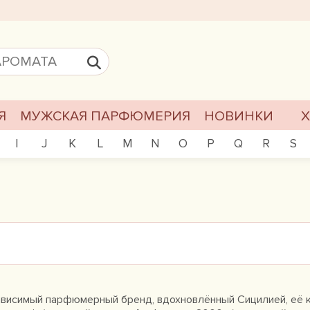
Я
МУЖСКАЯ ПАРФЮМЕРИЯ
НОВИНКИ
I
J
K
L
M
N
O
P
Q
R
S
 независимый парфюмерный бренд, вдохновлённый Сицилией, её