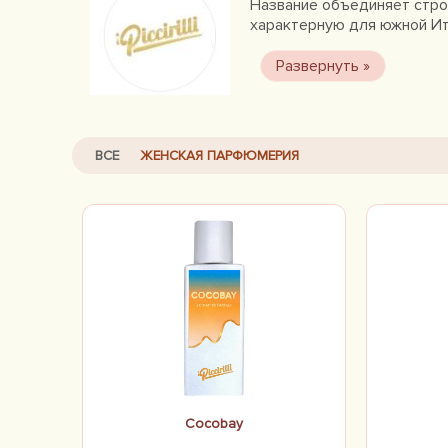
Название объединяет строчн
характерную для южной Ит
ром и мандарин — не прост
самодостаточная история: 
ВСЕ
ЖЕНСКАЯ ПАРФЮМЕРИЯ
Cocobay