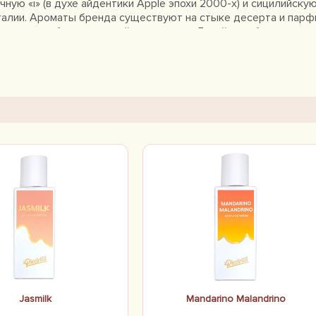
ую «i» (в духе айдентики Apple эпохи 2000-х) и сицилийскую 
алии. Ароматы бренда существуют на стыке десерта и парфюм
о ноты, а образы сицилийского стола. Линейка небольшая, н
«Хулиганский мандарин», «Розовое молоко», «Кокосовый залив
Jasmilk
Mandarino Malandrino