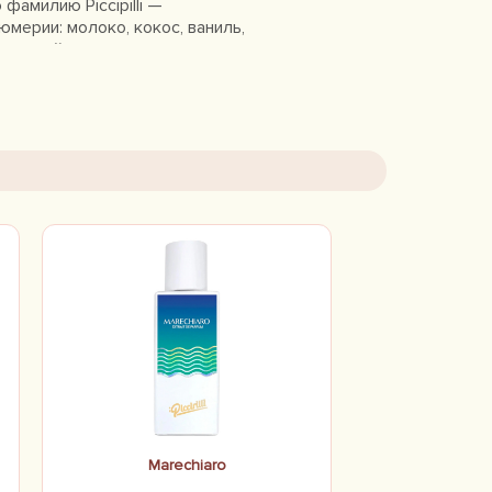
фамилию Picciрilli —
ерии: молоко, кокос, ваниль,
о каждый аромат —
».
Marechiaro