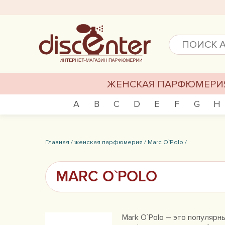
ЖЕНСКАЯ ПАРФЮМЕРИ
A
B
C
D
E
F
G
H
Главная /
женская парфюмерия /
Marc O`Polo /
MARC O`POLO
Mark O`Polo – это популяр