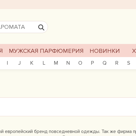
Я
МУЖСКАЯ ПАРФЮМЕРИЯ
НОВИНКИ
I
J
K
L
M
N
O
P
Q
R
S
ный европейский бренд повседневной одежды. Так же фирма 