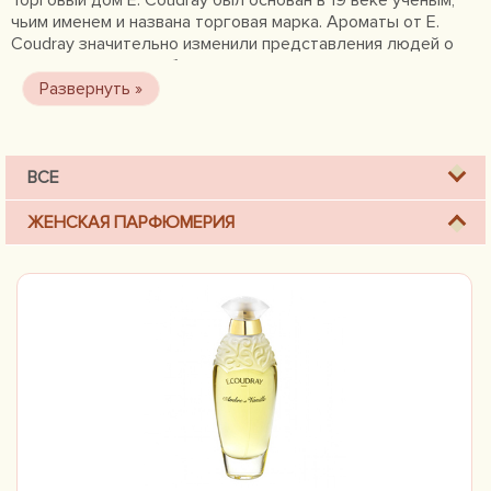
Торговый дом E. Coudray был основан в 19 веке ученым,
чьим именем и названа торговая марка. Ароматы от E.
Coudray значительно изменили представления людей о
классических способах изготовления духов, потому что,
он решил объединить гуманитарную и точную науку и
создать нечто новое, оригинальное. Именно потому духи
E. Coudray можно назвать уникальными, не имеющими
аналогов в мире парфюмерии.
ВСЕ
ЖЕНСКАЯ ПАРФЮМЕРИЯ