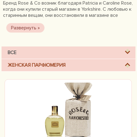
Бренд Rose & Co возник благодаря Patricia и Caroline Rose,
когда они купили старый магазин в Yorkshire. С любовью к
старинным вещам, они восстановили в магазине все
красивые и романтичные вещи и легкое викторианское
великолепие, и чарующая красота снова возродилась в
магазине. Бренд обладает изысканным ассортиментом
лосьонов, бальзамов, ароматических смесей для ванны,
завернутого вручную душистого мыла и роскошной
коллекцией подарков.
ВСЕ
ЖЕНСКАЯ ПАРФЮМЕРИЯ