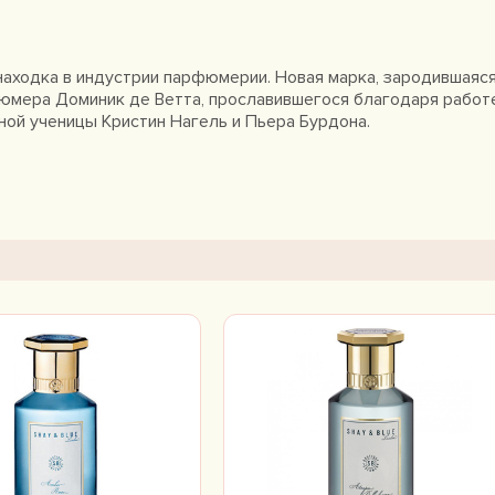
 находка в индустрии парфюмерии. Новая марка, зародившаяся
фюмера Доминик де Ветта, прославившегося благодаря работ
шной ученицы Кристин Нагель и Пьера Бурдона.