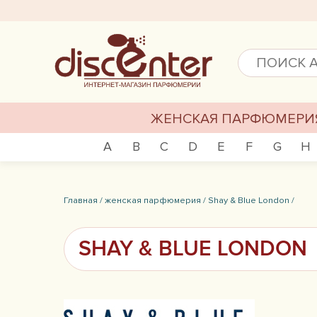
ЖЕНСКАЯ ПАРФЮМЕРИ
A
B
C
D
E
F
G
H
Главная /
женская парфюмерия /
Shay & Blue London /
SHAY & BLUE LONDON