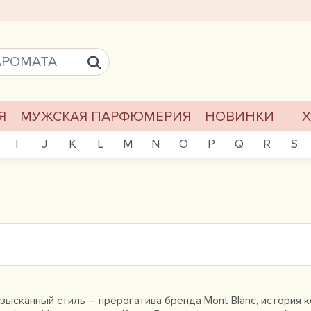
Я
МУЖСКАЯ ПАРФЮМЕРИЯ
НОВИНКИ
I
J
K
L
M
N
O
P
Q
R
S
зысканный стиль – прерогатива бренда Mont Blanc, история 