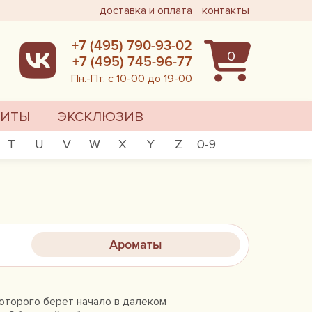
доставка и оплата
контакты
+7 (495) 790-93-02
0
+7 (495) 745-96-77
Пн.-Пт. с 10-00 до 19-00
ХИТЫ
ЭКСКЛЮЗИВ
T
U
V
W
X
Y
Z
0-9
Ароматы
которого берет начало в далеком