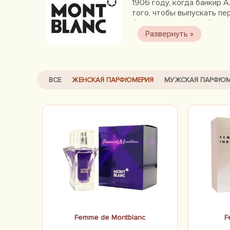
1906 году, когда банкир 
того, чтобы выпускать пе
фирменным знаком бренда 
письменные принадлежност
очки, и многое другое. А
энергичного человека. Б
вкусу его обладателя. Ф
Femme de Montblanc дают 
ВСЕ
ЖЕНСКАЯ ПАРФЮМЕРИЯ
МУЖСКАЯ ПАРФЮМ
Femme de Montblanc
F