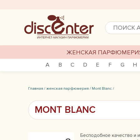
ЖЕНСКАЯ ПАРФЮМЕРИ
A
B
C
D
E
F
G
H
Главная /
женская парфюмерия /
Mont Blanc /
MONT BLANC
Бесподобное качество и и