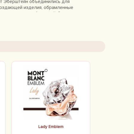
уст Эберштейн объединились для
, создающей изделия, обрамленные
 уверенных в себе людей. Это и
сокоточные часы, и элегантные
ий облик целеустремленного и
индивидуальности и блестящему
ne Femme и торжественность
еняя своей природе.
Lady Emblem