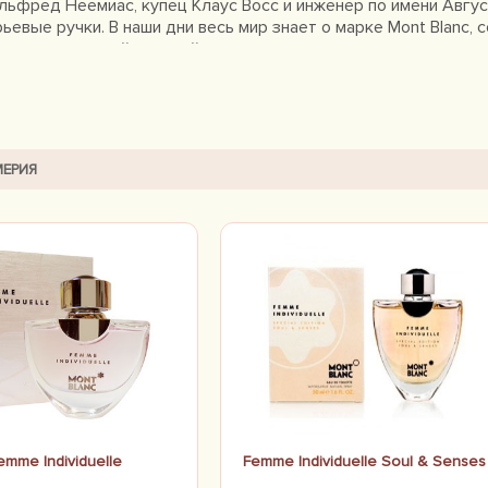
Альфред Неемиас, купец Клаус Восс и инженер по имени Авг
рьевые ручки. В наши дни весь мир знает о марке Mont Blanc
- закругленной звездой, и предназначенные для успешных и
и, и кожаные аксессуары, и роскошные драгоценности, и вы
 эксклюзивная линия парфюмов удачно дополняет классическ
лагодаря каждому новому аромату компания идет навстречу 
илософия парфюма Presence Cool, утонченность Presence d`u
возможность в любой ситуации оставаться на высоте, не изм
ЕРИЯ
emme Individuelle
Femme Individuelle Soul & Senses