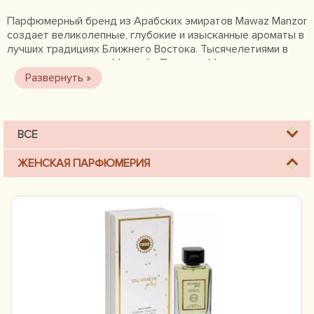
Парфюмерный бренд из Арабских эмиратов Mawaz Manzor
создает великолепные, глубокие и изысканные ароматы в
лучших традициях Ближнего Востока. Тысячелетиями в
загадочных странах Магриба, Персии и Месопотамии
использовались множество различных благовоний и
эфирных масел для услады тела и духа.
ВСЕ
ЖЕНСКАЯ ПАРФЮМЕРИЯ