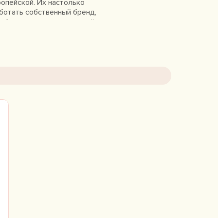
опейской. Их настолько
аботать собственный бренд,
еобычное влияние японской
, кроме одежды, торговый дом