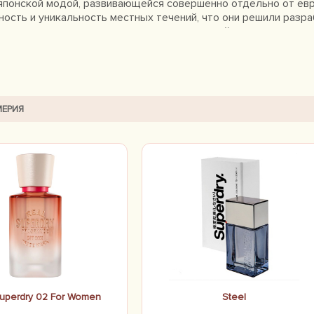
японской модой, развивающейся совершенно отдельно от евр
ость и уникальность местных течений, что они решили разр
 лучшие традиции американского и европейского стиля и н
 явную новизну во все новые начинания дизайнеров. Сегодня
элитных духов.
ЕРИЯ
uperdry 02 For Women
Steel