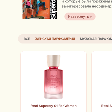
и которые были поражены 
заинтересовала неординарн
который сможет объединить
моды, способной привнести
занимается производством 
ВСЕ
ЖЕНСКАЯ ПАРФЮМЕРИЯ
МУЖСКАЯ ПАРФЮМ
Real Superdry 01 For Women
Real S