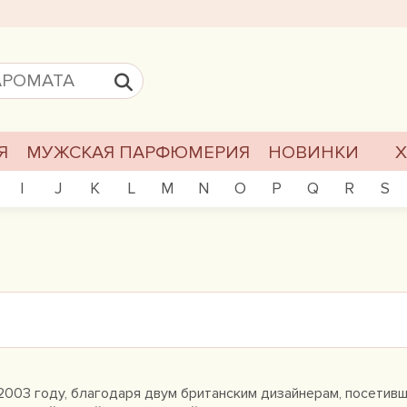
Я
МУЖСКАЯ ПАРФЮМЕРИЯ
НОВИНКИ
I
J
K
L
M
N
O
P
Q
R
S
 2003 году, благодаря двум британским дизайнерам, посетив