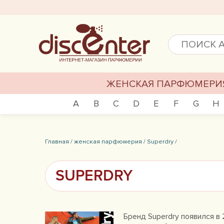
ЖЕНСКАЯ ПАРФЮМЕРИ
A
B
C
D
E
F
G
H
Главная /
женская парфюмерия /
Superdry /
SUPERDRY
Бренд Superdry появился в