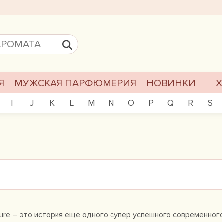
Я
МУЖСКАЯ ПАРФЮМЕРИЯ
НОВИНКИ
I
J
K
L
M
N
O
P
Q
R
S
ture – это история ещё одного супер успешного современног