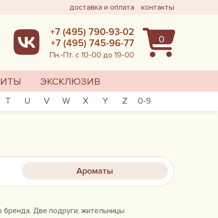
доставка и оплата
контакты
+7 (495) 790-93-02
0
+7 (495) 745-96-77
Пн.-Пт. с 10-00 до 19-00
ХИТЫ
ЭКСКЛЮЗИВ
T
U
V
W
X
Y
Z
0-9
Ароматы
о бренда. Две подруги, жительницы