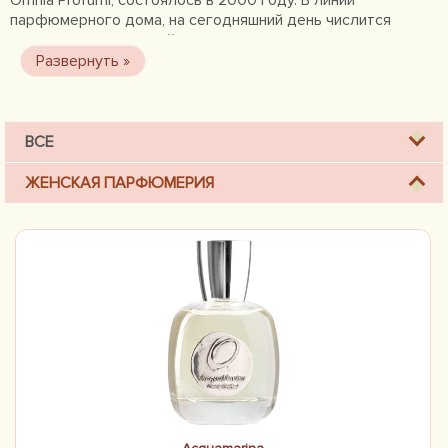
Omnia Profumi, состоялось в 2000 году. В линии
парфюмерного дома, на сегодняшний день числится
несколько композиций, каждая из которых пользуется
неизменным спросом. Ароматы Omnia Profumi – это
уникальные творения для настоящих ценителей
качественной парфюмерии. Парфюмерия этого бренда
славится отменным качеством и весьма высокими ценами.
ВСЕ
ЖЕНСКАЯ ПАРФЮМЕРИЯ