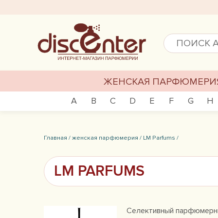
ЖЕНСКАЯ ПАРФЮМЕРИ
A
B
C
D
E
F
G
H
Главная /
женская парфюмерия /
LM Parfums /
LM PARFUMS
Селективный парфюмерный