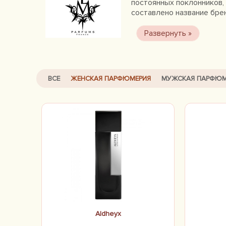
постоянных поклонников, 
составлено название бре
условие при создании аро
Лорана, можно смело дов
стремительно завоевываю
ВСЕ
ЖЕНСКАЯ ПАРФЮМЕРИЯ
МУЖСКАЯ ПАРФЮМ
Aldheyx