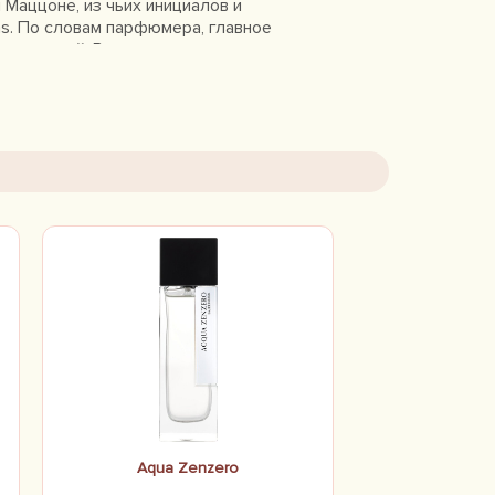
 Маццоне, из чьих инициалов и
s. По словам парфюмера, главное
 по полной. Вкусу господина
 пришлись по душе всей Франции и
Aqua Zenzero