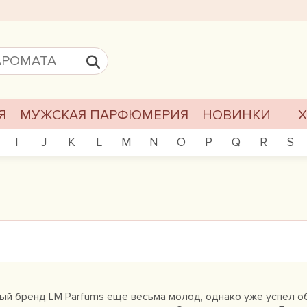
Я
МУЖСКАЯ ПАРФЮМЕРИЯ
НОВИНКИ
I
J
K
L
M
N
O
P
Q
R
S
 бренд LM Parfums еще весьма молод, однако уже успел об