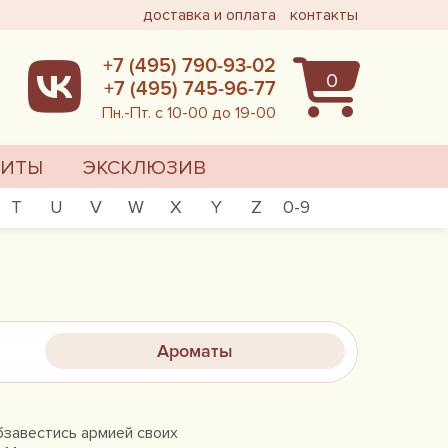
доставка и оплата
контакты
+7 (495) 790-93-02
0
+7 (495) 745-96-77
Пн.-Пт. с 10-00 до 19-00
ХИТЫ
ЭКСКЛЮЗИВ
T
U
V
W
X
Y
Z
0-9
Ароматы
завестись армией своих