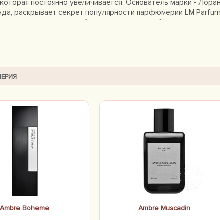
которая постоянно увеличивается. Основатель марки - Лоран
нда, раскрывает секрет популярности парфюмерии LM Parfum
мата, создавать их как будто только для себя, выкладываясь
ерять, ведь ароматы этого перспективного нишевого бренда
т Европу и весь мир.
ЕРИЯ
Ambre Boheme
Ambre Muscadin