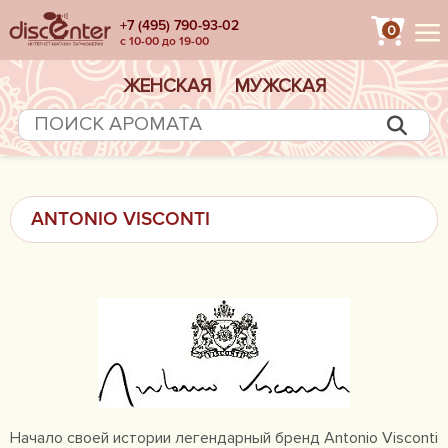
+7 (495) 790-93-02
0
с 10-00 до 19-00
ЖЕНСКАЯ
МУЖСКАЯ
ANTONIO VISCONTI
Начало своей истории легендарный бренд Antonio Visconti