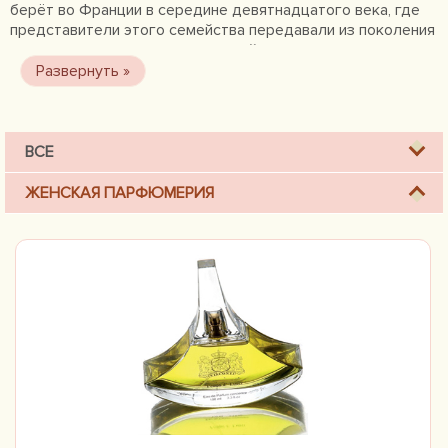
берёт во Франции в середине девятнадцатого века, где
представители этого семейства передавали из поколения
в поколения все секреты высочайшего качества выделки
натуральных кож, которые заимствованы были ещё у
мастеров средневековой Европы. Заказчиками дома
Antonio Visconti уже тогда являются наиболее
привилегированные слои европейцев. Вдохновившись
своими успехами в достаточно непростом кожевенном
ВСЕ
деле, Visconti приступают к изучению всех тайн,
премудростей и мастерства парфюмерного дела. Вскоре
ЖЕНСКАЯ ПАРФЮМЕРИЯ
любовь к труду, настойчивость, а также отличная
репутация и здесь приносят свои плоды. Парфюмерная
линия Antonio Visconti изначально выгодно отличается от
конкурентов богатством, стойкостью и глубиной
изысканных ароматов. В наши дни ситуация и положение
прославленного бренда не измелились, он твёрдо стоит
на своих позициях одного из лидеров парфюмерного
рынка. Наиболее известными ароматами являются Akada,
Bois de Gayac, Fleur de Nuit и другие. Компонентами для
продуктов Antonio Visconti всегда являлись только самые
отборные, высококачественные и дорогостоящие
компоненты. Всякий вдыхающий аромат Antonio Visconti