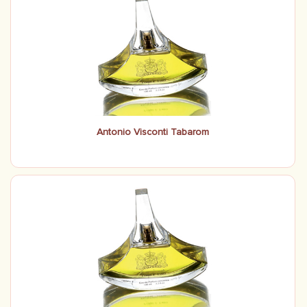
Antonio Visconti Tabarom