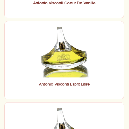
подтвердит, что парфюм обладает ни с чем не сравнимым,
Antonio Visconti Coeur De Vanille
магическим воздействием.
Antonio Visconti Esprit Libre