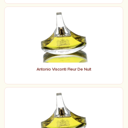
Antonio Visconti Fleur De Nuit